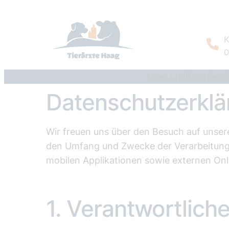
Skip
to
content
K
0
Über uns
Kleintiere
Datenschutzerklä
Wir freuen uns über den Besuch auf unse
den Umfang und Zwecke der Verarbeitung 
mobilen Applikationen sowie externen Onlin
​1. Verantwortliche