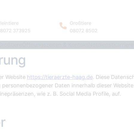
leintiere
Großtiere
8072 373925
08072 8502
Großtiere
Öffnungszeiten & Kontakt
Notdienst
Karriere
rung
rer Website
https://tieraerzte-haag.de
. Diese Datensch
personenbezogener Daten innerhalb dieser Website 
epräsenzen, wie z. B. Social Media Profile, auf.
r