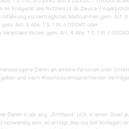
 Abs. 1 S. 1 lit. a DSGVO und § 25 Abs. 1 TDDDG, sowe
en im Endgerät des Nutzers (z. B. Device-Fingerprin
urchführung vorvertraglicher Maßnahmen gem. Art. 6 Ab
 gem. Art. 6 Abs. 1 S. 1 lit. c DSGVO oder
Verantwortlichen gem. Art. 6 Abs. 1 S. 1 lit. f DSGVO
onenbezogene Daten an andere Personen oder Unter
orgaben und nach Abschluss entsprechender Verträge
r Daten in ein sog. „Drittland“ (d.h. in einen Staat
notwendig sein, so erfolgt dies nur bei Vorliegen 