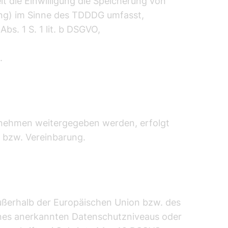
it die Einwilligung die Speicherung von
ting) im Sinne des TDDDG umfasst,
s. 1 S. 1 lit. b DSGVO,
.
nehmen weitergegeben werden, erfolgt
 bzw. Vereinbarung.
 außerhalb der Europäischen Union bzw. des
eines anerkannten Datenschutzniveaus oder